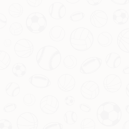
View
展会信息
巴黎再战欧冠决赛！队史第二次闯入，距首冠仅一步之遥，时隔
5年重返巅峰舞台
雪中送炭！沙特达曼协作欲在转会窗关闭前租借曼联边锋桑乔